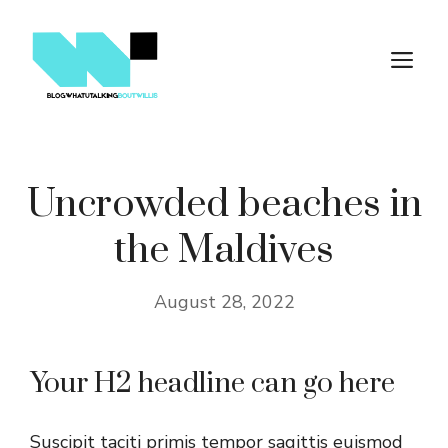
Skip
to
M
content
Uncrowded beaches in
the Maldives
August 28, 2022
Your H2 headline can go here
Suscipit taciti primis tempor sagittis euismod