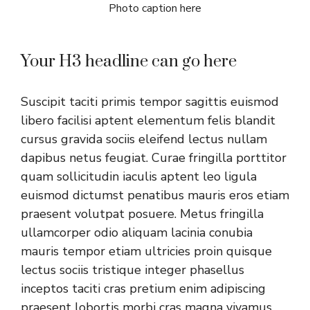
Photo caption here
Your H3 headline can go here
Suscipit taciti primis tempor sagittis euismod
libero facilisi aptent elementum felis blandit
cursus gravida sociis eleifend lectus nullam
dapibus netus feugiat. Curae fringilla porttitor
quam sollicitudin iaculis aptent leo ligula
euismod dictumst penatibus mauris eros etiam
praesent volutpat posuere. Metus fringilla
ullamcorper odio aliquam lacinia conubia
mauris tempor etiam ultricies proin quisque
lectus sociis tristique integer phasellus
inceptos taciti cras pretium enim adipiscing
praesent lobortis morbi cras magna vivamus.