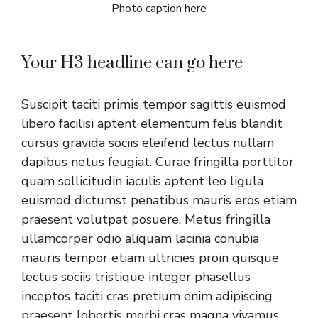
Photo caption here
Your H3 headline can go here
Suscipit taciti primis tempor sagittis euismod
libero facilisi aptent elementum felis blandit
cursus gravida sociis eleifend lectus nullam
dapibus netus feugiat. Curae fringilla porttitor
quam sollicitudin iaculis aptent leo ligula
euismod dictumst penatibus mauris eros etiam
praesent volutpat posuere. Metus fringilla
ullamcorper odio aliquam lacinia conubia
mauris tempor etiam ultricies proin quisque
lectus sociis tristique integer phasellus
inceptos taciti cras pretium enim adipiscing
praesent lobortis morbi cras magna vivamus.